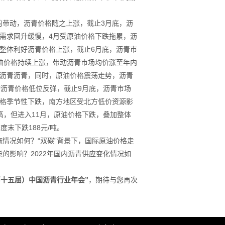
的带动，沥青价格随之上涨，截止3月底，沥
整体需求回升缓慢，4月受原油价格下跌拖累，沥
整体利好沥青价格上涨，截止6月底，沥青市
原油价格持续上涨，带动沥青市场均价涨至年内
制沥青沥青，同时，原油价格震荡走势，沥青
动沥青价格低位反弹，截止9月底，沥青市场
价格季节性下跌，南方地区受北方低价资源影
高，但进入11月，原油价格下跌，叠加整体
度末下跌188元/吨。
施情况如何？“双碳”背景下，国际原油价格走
的影响？2022年国内沥青供应变化情况如
2（第十五届）中国沥青行业年会”
，期待与您再次