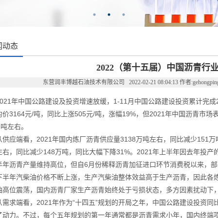
闻动态
2022（第十五届）中国沥青行
东营润丰博越石油技术有限公司 2022-02-21 08:04:13 作者:gehongpi
2021年中国公路建设及投资增速放缓，1-11月中国公路建设投资累计完成2
价3164元/吨，同比上涨505元/吨，涨幅19%，但2021年中国沥青市
万吨左右。
从供应端看，2021年国内炼厂沥青供应量3138万吨左右，同比减少151
左右，同比减少148万吨，同比大幅下降31%。2021年上半年因去年投
半年沥青产量维持高位，但自6月份稀释沥青加征进口环节消费税以来，
下半年汽柴油价格不断上涨，生产汽柴油整体效益高于生产沥青，因此各
油高位震荡，国内沥青厂家生产沥青始终处于亏损状态，多方因素扰动下
从需求端看，2021年作为“十四五”规划的开局之年，中国公路建设投资
了动力。不过，每个五年规划的第一年通常都是沥青需求小年，国内终端