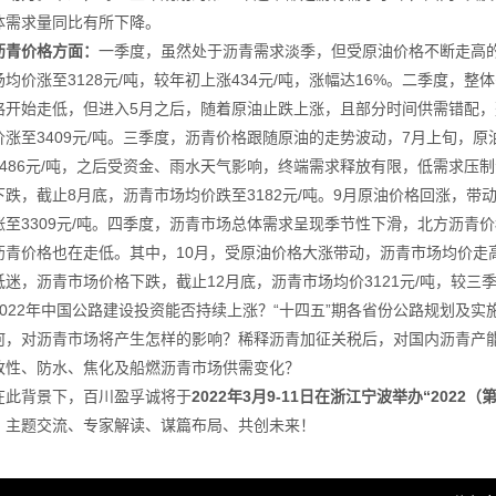
体需求量同比有所下降。
沥青价格方面：
一季度，虽然处于沥青需求淡季，但受原油价格不断走高
场均价涨至3128元/吨，较年初上涨434元/吨，涨幅达16%。二季度，
格开始走低，但进入5月之后，随着原油止跌上涨，且部分时间供需错配，
价涨至3409元/吨。三季度，沥青价格跟随原油的走势波动，7月上旬，
3486元/吨，之后受资金、雨水天气影响，终端需求释放有限，低需求压
下跌，截止8月底，沥青市场均价跌至3182元/吨。9月原油价格回涨，带
涨至3309元/吨。四季度，沥青市场总体需求呈现季节性下滑，北方沥青
沥青价格也在走低。其中，10月，受原油价格大涨带动，沥青市场均价走
迷，沥青市场价格下跌，截止12月底，沥青市场均价3121元/吨，较三季
2022年中国公路建设投资能否持续上涨？“十四五”期各省份公路规划及实
何，对沥青市场将产生怎样的影响？稀释沥青加征关税后，对国内沥青产能
改性、防水、焦化及船燃沥青市场供需变化？
在此背景下，百川盈孚诚将于
2022年3月9-11日在浙江宁波举办“202
，主题交流、专家解读、谋篇布局、共创未来！