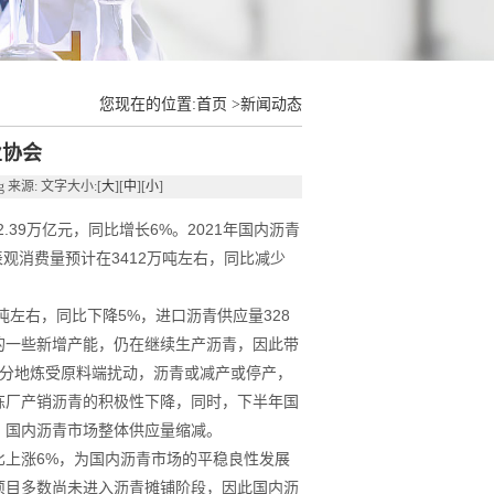
您现在的位置:
首页
>
新闻动态
业协会
ng 来源: 文字大小:[
大
][
中
][
小
]
.39万亿元，同比增长6%。2021年国内沥青
场表观消费量预计在3412万吨左右，同比减少
万吨左右，同比下降5%，进口沥青供应量328
产的一些新增产能，仍在继续生产沥青，因此带
部分地炼受原料端扰动，沥青或减产或停产，
炼厂产销沥青的积极性下降，同时，下半年国
，国内沥青市场整体供应量缩减。
同比上涨6%，为国内沥青市场的平稳良性发展
项目多数尚未进入沥青摊铺阶段，因此国内沥