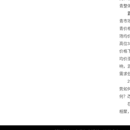
青整
青市
青价
场均
高位
价格
均价
响，
需求低
势如
何？
相聚