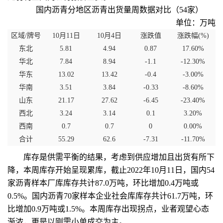
国内沥青分地区沥青出货量周数据对比（54家）
单位：万吨
区域/牌号
10月11日
10月4日
涨跌值
涨跌幅(%)
东北
5.81
4.94
0.87
17.60%
华北
7.84
8.94
-1.1
-12.30%
华东
13.02
13.42
-0.4
-3.00%
华南
3.51
3.84
-0.33
-8.60%
山东
21.17
27.62
-6.45
-23.40%
西北
3.24
3.14
0.1
3.20%
西南
0.7
0.7
0
0.00%
合计
55.29
62.6
-7.31
-11.70%
库存是供需平衡的结果，考虑到供应增加且出货有所下
降，本周库存开始呈现累库，截止2022年10月11日，国内54
家沥青样本厂库库存共计87.0万吨，环比增加0.4万吨或
0.5%。国内沥青70家样本企业社会库库存共计61.7万吨，环
比增加0.9万吨或1.5%。本周库存出现拐点，业者观望心态
渐浓，更是以刚需小单成交为主。