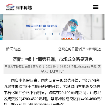
新闻动态
您现在的位置:
首页
>
新闻动态
沥青：“银十”弱势开端，市场成交略显逊色
东营润丰博越石油技术有限公司 2022-10-14 08:49:28 作者:gehongping 来源: 文
字大小:[
大
][
中
][
小
]
国庆小长假归来，国内沥青呈现弱势开端，“金九”强势
收尾并未给“银十”铺垫良好的开端，尤其以山东地炼及华东
中石化炼厂价格下行明显，跌幅在20-100元/吨之间，山东地
区成交区间4200-4520元/吨，华东地区成交区间4490-4680元/
吨。截止10月12日国内均价4548元/吨。