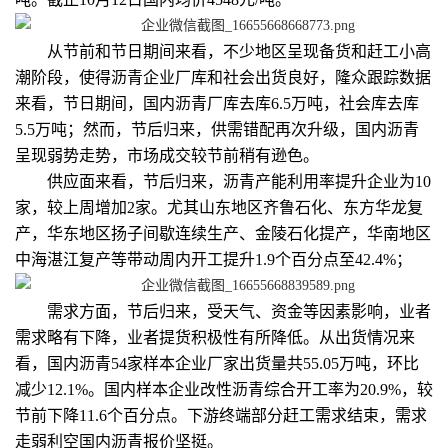
从节前和节日期间来看，不少地区呈现备货和赶工小高
潮阶段，使得沥青企业厂库和社会出货良好，隆众跟踪数据
来看，节日期间，国内沥青厂库去库6.5万吨，社会库去库
5.5万吨；然而，节后归来，供需错配再次升级，国内沥青
呈现弱势走势，市场成交较节前稍有逊色。
供应面来看，节后归来，沥青产能利用率提升企业为10
家，较上周增加2家。尤其山东地区齐鲁石化、东方华龙复
产，华东地区扬子间歇连续生产、金陵石化提产，华南地区
中海湛江复产等带动周内开工提升1.9个百分点至42.4%；
需求方面，节后归来，受天气、资金等因素影响，业者
需求略有下降，业者提货积极性有所降低。从出货情况来
看，国内沥青54家样本企业厂家出货量共55.05万吨，环比
减少12.1%。国内样本企业改性沥青综合开工率为20.9%，较
节前下降11.6个百分点。下游终端部分赶工需求结束，需求
走弱利空国内沥青报价坚挺。