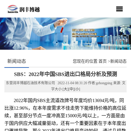
新闻动态
您现在的位置:
首页
>
新闻动态
SBS：2022年中国SBS进出口格局分析及预测
东营润丰博越石油技术有限公司 2022-11-04 08:31:20 作者:gehongping 来源: 文
字大小:[
大
][
中
][
小
]
2022年国内SBS主流道改牌号年度均价13694元/吨，同
比涨12.96%，在本年度需求不佳走势下能维持价格的高位延
续，甚至部分节点一度冲高至15000元/吨以上，一方面是由
于国内供应大幅减量驱动，还有一个重要因素在于本年度出
口骤增导致。那么2022年进出口格局变动如何，通过几组数