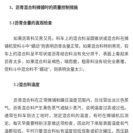
3
、
沥青混合料摊铺时的质量控制措施
3.1沥青含量的直观检查
如果沥青料又黑又亮。料车上的混合料呈圆锥状或混合料在摊
铺机受料斗中
“蠕动”则表明沥青含量正常。如果混合料特别黑亮，较
车上的混合料呈平坦状或沥青结合料没有充分烘干，表面上看起来
沥青太多，如果混合料呈褐色，暗而脆，粗骨料没有较完全裹覆，
受料斗中混合料不“蠕动”，则表明含量太少。
3.2混合料温度
沥青混合料在正常摊铺和碾压温度范围内，往往冒出淡兰色蒸
气。沥青混合料产生黄色蒸气或缺少蒸汽，说明温度过高或过低。
通常在料车到达工地时，测定混合料的温度，有时在摊铺机后测
定。每天早晨要特别注意做这项检查，因此时下承层表面温度和气
温都较低，平时只要混合料似有温度较低现象或初次碾压，而压路