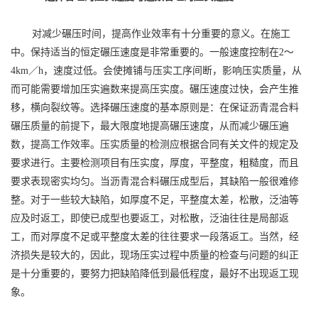
对减少碾压时间，提高作业效率有十分重要的意义。在施工
中。保持适当的恒定碾压速度是非常重要的。一般速度控制在
2～
4km／h，速度过低。会使摊铺与压实工序间断，影响压实质量，从
而可能需要增加压实遍数来提高压实度。碾压速度过快，会产生推
移，横向裂纹等。选择碾压速度的基本原则是：在保证沥青混合料
碾压质量的前提下，最大限度地提高碾压速度，从而减少碾压遍
数，提高工作效率。压实质量的检测应根据合同有关文件的规定及
要求进行。主要检测项目有压实度，厚度，平整度，粗糙度，而且
要求表现密实均匀。当沥青混合料碾压成型后，其缺陷一般很难修
整。对于一些较大缺陷，如厚度不足，平整度太差，松散，泛油等
应及时返工，即使已成型也要返工，对松散，泛油往往是局部返
工，而对厚度不足或平整度太差的往往要求一段落返工。当然，经
济损失是较大的，因此，现场压实过程中质量的检查与问题的纠正
是十分重要的，要努力把缺陷降低到最低程度，最好不出现返工现
象。