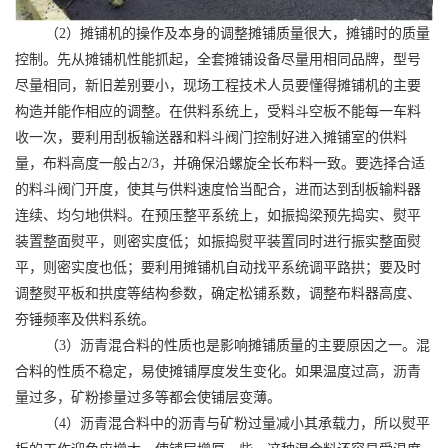
（
2
）
摊铺机的操作及本身的调整摊铺质量很大，摊铺时的质量
控制。先从摊铺机性能抓起，全套摊铺设备尽量用相同品牌，型号
尽量相同，新旧差别要小，现场工程技术人员要懂得摊铺机的主要
构造并能作相应的调整。在供料系统上，受料斗空板不能每一车料
收一次，要利用刮板输送器和料斗阀门控制好进入摊铺室的供料
量，布料高度一般占
2
/
3，并确保沿螺旋全长布料一致。要选择合适
的料斗阀门开度，使其与供料速度恰当配合，进而达到刮板输料器
连续、均匀地供料。在预压整平系统上，如振捣梁预先捣实、熨平
装置整面熨平，则密实度低；如振捣熨平装置同时进行振实整面熨
平，则密实度也低；要利用摊铺机自动找平系统调平路拱；要及时
调整熨平板和拱度等结构参数，确定松铺系数，调整布料器高度、
夯锤频率及供料系统。
（
3）沥青混合料的性质也是影响摊铺质量的主要原因之一。混
合料的性质不稳定，易使摊铺厚度发生变化。如果温度过高，沥青
量过多，矿粉掺量过多等都会使铺层变薄。
（
4）沥青混合料中的沥青与矿粉过量减小其承载力，所以熨平