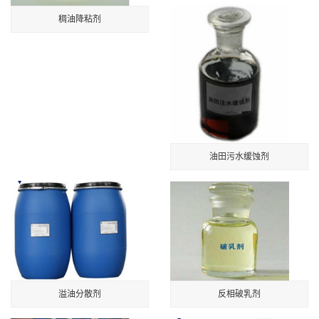
稠油降粘剂
油田污水缓蚀剂
溢油分散剂
反相破乳剂