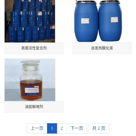
表面活性复合剂
自发热酸化液
油层解堵剂
上一页
1
2
下一页
共 2 页