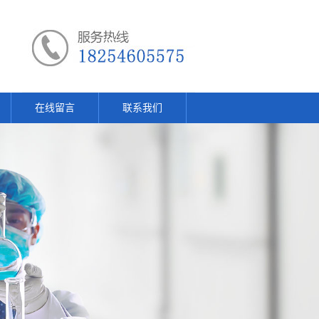
在线留言
联系我们