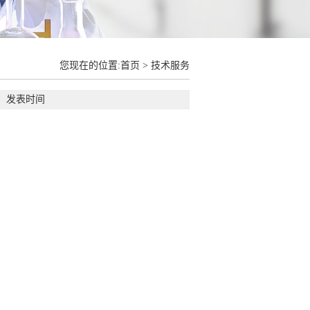
您现在的位置:
首页
>
技术服务
发表时间