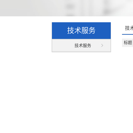
技
技术服务
标题
技术服务