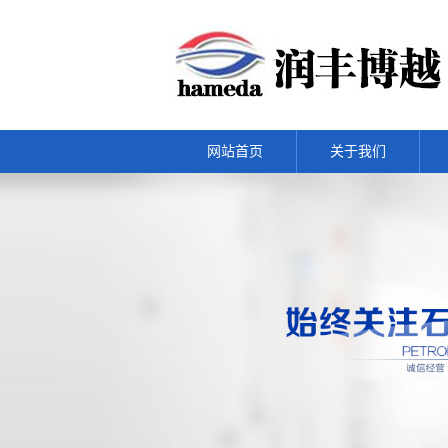
网站首页
关于我们